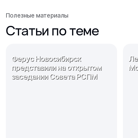
Полезные материалы
Статьи по теме
Ферус Новосибирск
Ле
представили на открытом
Мо
заседании Совета РСПМ