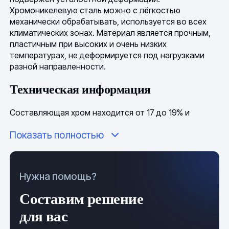
Хромоникелевую сталь можно с лёгкостью
механически обрабатывать, используется во всех
климатических зонах. Материал является прочным,
пластичным при высоких и очень низких
температурах, не деформируется под нагрузками
разной направленности.
Техническая информация
Составляющая хром находится от 17 до 19% и
обеспечивает химическую нейтральность стали.
Показать полностью
Содержание никеля представляет собой значения
от 9 до 11%, что положительно влияет на
эксплуатационные качества, увеличивается ударная
вязкость.
Нужна помощь?
Из-за наличия углерода (до 0,12%) листы хорошо
Составим решение
свариваются. Титан (до 0,8%) увеличивает
жароустойчивость сплава. Применяется при
для вас
температуре от -269 градусов до 600 градусов по