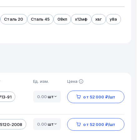
Сталь 20
Сталь 45
08кп
х12мф
хвг
у8а
т
Ед. изм.
Цена
шт
713-91
от 52 000 ₽/шт
шт
-5120-2008
от 52 000 ₽/шт