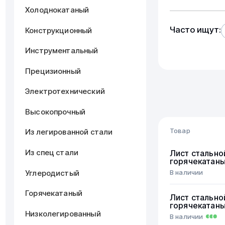
Холоднокатаный
Часто ищут:
Конструкционный
Инструментальный
Прецизионный
Электротехнический
Высокопрочный
Товар
Из легированной стали
Из спец стали
Лист стально
горячекатан
Углеродистый
В наличии
Горячекатаный
Лист стально
горячекатан
Низколегированный
В наличии