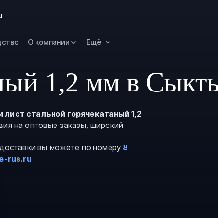
Новокузнецк
u
Омск
Орск
дство
О компании
Ещё
Петропавловск
Камчатский
ный 1,2 мм в Сыкт
Рязань
Самара
Саратов
 лист стальной горячекатаный 1,2
вия на оптовые заказы, широкий
Сургут
Тольятти
и доставки вы можете по номеру
8
Тула
e-rus.ru
Улан-Удэ
Уфа
Ханты-Мансийс