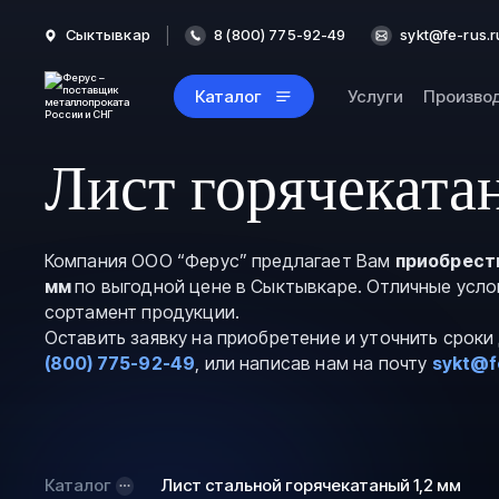
Сыктывкар
8 (800) 775-92-49
sykt@fe-rus.r
Каталог
Услуги
Произво
Лист горячеката
Компания ООО “Ферус” предлагает Вам
приобрести
мм
по выгодной цене в Сыктывкаре. Отличные усло
сортамент продукции.
Оставить заявку на приобретение и уточнить срок
(800) 775-92-49
, или написав нам на почту
sykt@f
Каталог
Лист стальной горячекатаный 1,2 мм