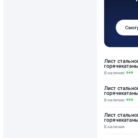
Смот
Лист стально
горячекатан
В наличии
Лист стально
горячекатан
В наличии
Лист стально
горячекатан
В наличии