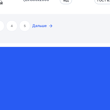
16Д
ГОСТ 6
ый
Дальше
4
5