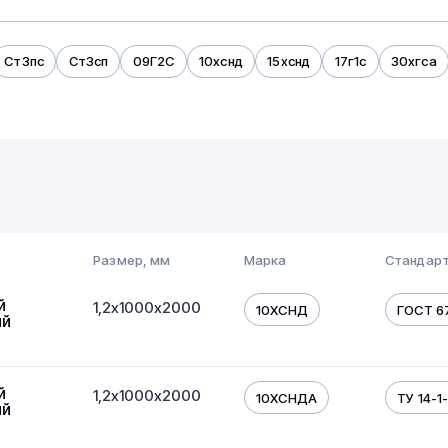
Ст3пс
Ст3сп
09Г2С
10хснд
15хснд
17г1с
30хгса
10 мм
1 мм
2 мм
3 мм
4 мм
5 мм
Размер, мм
Марка
Стандар
й
1,2х1000х2000
10ХСНД
ГОСТ 6
ый
й
1,2х1000х2000
10ХСНДА
ТУ 14-1
ый