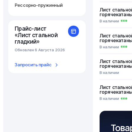
Рессорно-пружинный
Лист стально
горячекатан
В наличии
Прайс-лист
«Лист стальной
Лист стально
горячекатан
гладкий»
В наличии
Обновлен 6 Августа 2026
Лист стально
Запросить прайс
горячекатан
В наличии
Лист стально
горячекатан
В наличии
Това