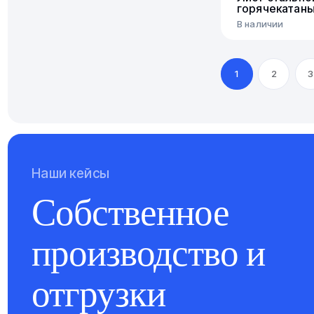
горячекатан
В наличии
1
2
3
Наши кейсы
Собственное
производство и
отгрузки