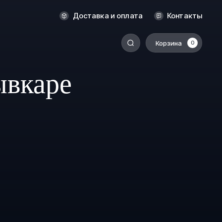
Новосибирск
Доставка и оплата
Контакты
Оренбург
Пермь
Корзина
0
-
Ростов-на-Дону
ывкаре
Салехард
Санкт-Петербург
Ставрополь
Сыктывкар
Томск
Тюмень
Уссурийск
Хабаровск
к
Челябинск