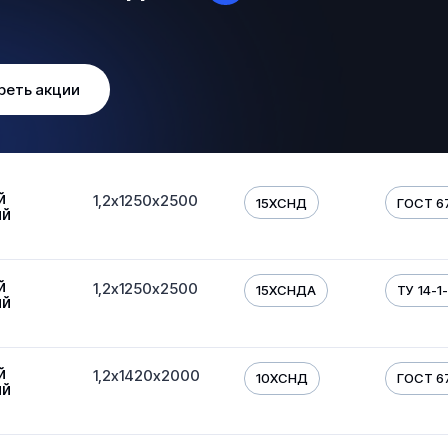
реть акции
й
1,2х1250х2500
15ХСНД
ГОСТ 6
ый
й
1,2х1250х2500
15ХСНДА
ТУ 14-1
ый
й
1,2х1420х2000
10ХСНД
ГОСТ 6
ый