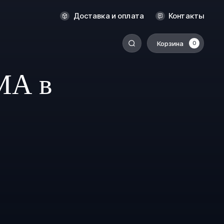
Новосибирск
Доставка и оплата
Контакты
Оренбург
Пермь
Корзина
0
-
Ростов-на-Дону
МА в
Салехард
Санкт-Петербург
Ставрополь
Сыктывкар
Томск
Тюмень
Уссурийск
Хабаровск
к
Челябинск