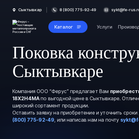
Сыктывкар
8 (800) 775-92-49
sykt@fe-rus.r
Каталог
Услуги
Произво
Поковка констр
Сыктывкаре
Компания ООО “Ферус” предлагает Вам
приобрест
18Х2Н4МА
по выгодной цене в Сыктывкаре. Отличн
широкий сортамент продукции.
Оставить заявку на приобретение и уточнить срок
(800) 775-92-49
, или написав нам на почту
sykt@f