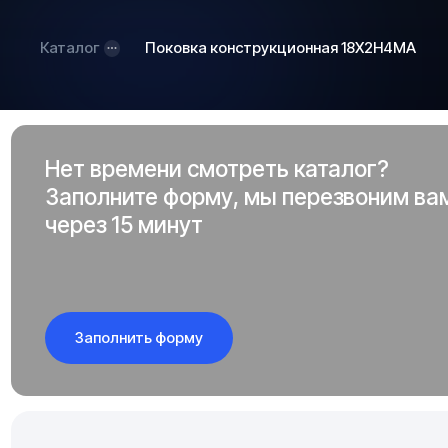
Каталог
Поковка конструкционная 18Х2Н4МА
Нет времени смотреть каталог?
Заполните форму, мы перезвоним ва
через 15 минут
Заполнить форму