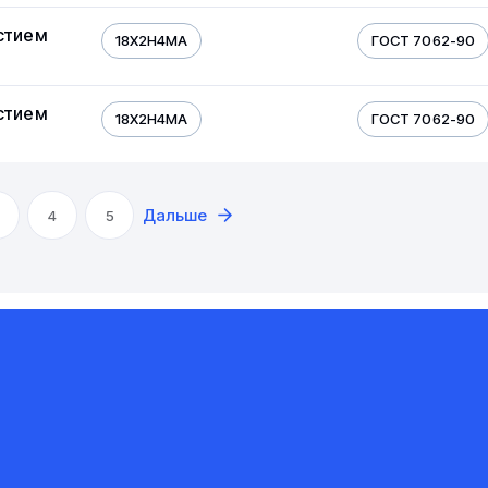
стием
18Х2Н4МА
ГОСТ 7062-90
стием
18Х2Н4МА
ГОСТ 7062-90
Дальше
4
5