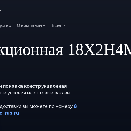
Новокузнецк
u
Омск
Орск
дство
О компании
Ещё
Петропавловск
Камчатский
укционная 18Х2Н4
Рязань
Самара
Саратов
Сургут
Тольятти
и поковка конструкционная
ые условия на оптовые заказы,
Тула
Улан-Удэ
и доставки вы можете по номеру
8
e-rus.ru
Уфа
Ханты-Мансийс