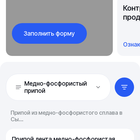
Конт
прод
Заполнить форму
Озна
Медно-фосфористый
припой
Припой из медно-фосфористого сплава в
Сы...
Припой лента медно-фосфористая