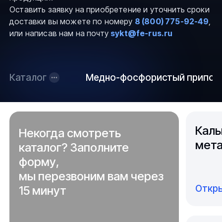
Оставить заявку на приобретение и уточнить сроки
доставки вы можете по номеру
8 (800) 775-92-49
,
или написав нам на почту
sykt@fe-rus.ru
Каталог
Медно-фосфористый припой
Каль
Некогда смотреть
мета
каталог? Заполните
форму,
мы перезвоним вам через
Откры
15 минут