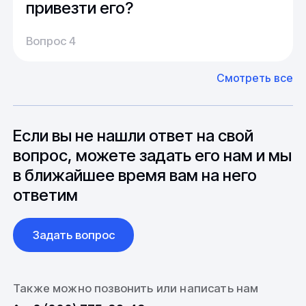
привезти его?
Производство:
Среднее время производства составляет
У нас большой опыт поставок из Европы и
Вопрос 4
20-25 дней, но в зависимости от различных
Азии. Через наших партнеров мы сможем
факторов, таких как наличие материалов,
доставить импортные материалы и
Смотреть все
может быть сокращен до 1 недели.
оборудование. Мы знакомы с
Особо "cложные" товары могут требовать
особенностями взаимодействия с
до 6 месяцев производства.
зарубежными партнерами, включая
вопросы связанные с документацией и
Если вы не нашли ответ на свой
международной логистикой.
вопрос, можете задать его нам и мы
в ближайшее время вам на него
ответим
Задать вопрос
Также можно позвонить или написать нам