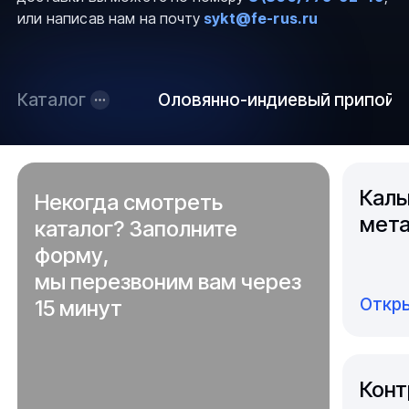
или написав нам на почту
sykt@fe-rus.ru
Каталог
Оловянно-индиевый припой
Каль
Некогда смотреть
мета
каталог? Заполните
форму,
мы перезвоним вам через
Откры
15 минут
Конт