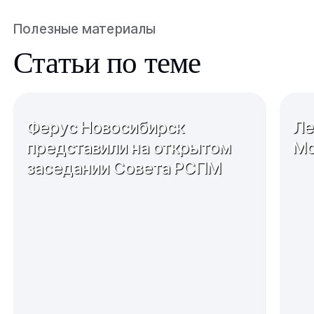
Полезные материалы
Статьи по теме
Ферус Новосибирск
Ле
представили на открытом
Мо
заседании Совета РСПМ