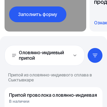
прод
Заполнить форму
Озна
Оловянно-индиевый
припой
Припой из оловянно-индиевого сплава в
Сыктывкаре
Припой проволока оловянно-индиевая
В наличии