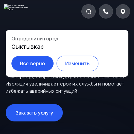
Определили город
Изолирование труб
Сыктывкар
Изолированные трубы меньше подвержены
Все верно
Изменить
воздействию грунтовых вод, перепадов
температур, вибраций и других внешних факторов.
Изоляция увеличивает срок их службы и помогает
избежать аварийных ситуаций.
Заказать услугу