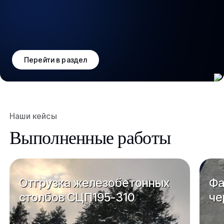
Перейти в раздел
Наши кейсы
Выполненные работы
Отгрузка железобетонных
Фа
столбов СЦП195-310
че