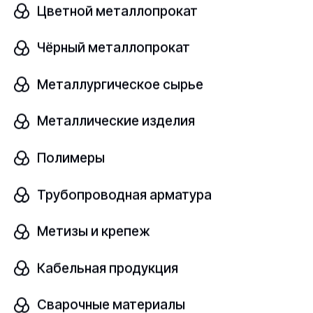
Цветной металлопрокат
от 68 ₽/кг
Чёрный металлопрокат
Металлургическое сырье
Лист стальной
В наличии
Металлические изделия
Ст45
—
Полимеры
Трубопроводная арматура
шт
Метизы и крепеж
Кабельная продукция
от 80 ₽/кг
Сварочные материалы