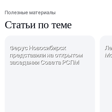
Полезные материалы
Статьи по теме
Ферус Новосибирск
Ле
представили на открытом
Мо
заседании Совета РСПМ