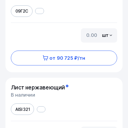
09Г2С
шт
от 90 725 ₽/тн
Лист нержавеющий
В наличии
AISI 321