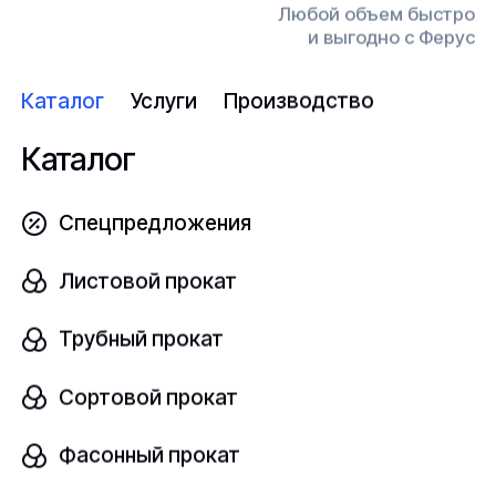
Любой объем быстро
и выгодно с Ферус
шт
Каталог
Услуги
Производство
Каталог
от 890 ₽/кг
Спецпредложения
Круг стальной конструкционный
Листовой прокат
В наличии
Трубный прокат
Ст45
—
Сортовой прокат
Фасонный прокат
шт