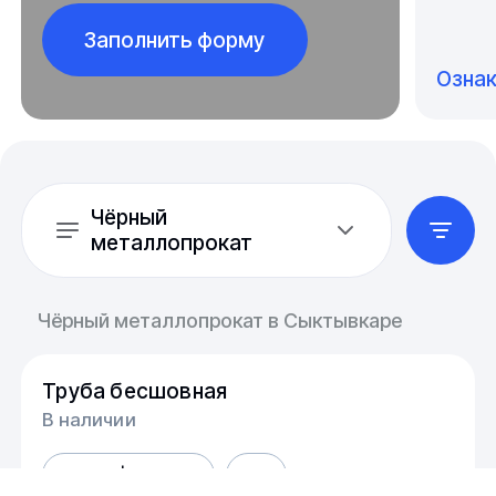
Заполнить форму
Озна
Чёрный
металлопрокат
Чёрный металлопрокат в Сыктывкаре
Труба бесшовная
В наличии
AISI 304|08Х18Н10
AISI