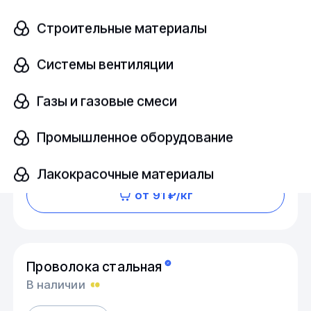
Строительные материалы
Шестигранник стальной
В наличии
Системы вентиляции
40Х
—
Газы и газовые смеси
Промышленное оборудование
шт
Лакокрасочные материалы
от 91 ₽/кг
Проволока стальная
В наличии