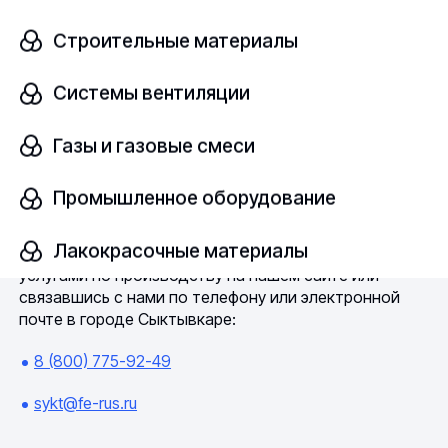
Больше не придется сотрудничать с несколькими
поставщиками одновременно и подстраиваться под
Строительные материалы
каждого. У нас на складе в наличии большой выбор
как строительного, так и отделочного материала.
Системы вентиляции
Мы гарантируем его качество и оригинальность.
Работаем по индивидуальным заказам. Окажем все
необходимое содействие в процессе
Газы и газовые смеси
строительства.
Промышленное оборудование
Развивайтесь вместе с Ферус
Лакокрасочные материалы
Наше предприятие предлагает Вам ознакомиться с
услугами по производству на нашем сайте или
связавшись с нами по телефону или электронной
почте в городе Сыктывкаре:
8 (800) 775-92-49
sykt@fe-rus.ru