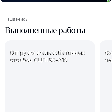
Наши кейсы
Выполненные работы
Отгрузка железобетонных
Фа
столбов СЦП195-310
че