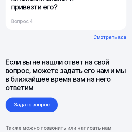
привезти его?
Производство:
Среднее время производства составляет
У нас большой опыт поставок из Европы и
Вопрос 4
20-25 дней, но в зависимости от различных
Азии. Через наших партнеров мы сможем
факторов, таких как наличие материалов,
доставить импортные материалы и
Смотреть все
может быть сокращен до 1 недели.
оборудование. Мы знакомы с
Особо "cложные" товары могут требовать
особенностями взаимодействия с
до 6 месяцев производства.
зарубежными партнерами, включая
вопросы связанные с документацией и
Если вы не нашли ответ на свой
международной логистикой.
вопрос, можете задать его нам и мы
в ближайшее время вам на него
ответим
Задать вопрос
Также можно позвонить или написать нам