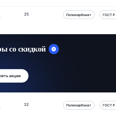
25
Поликарбонат
ГОСТ Р 
т
ры со скидкой
реть акции
32
Поликарбонат
ГОСТ Р 
т