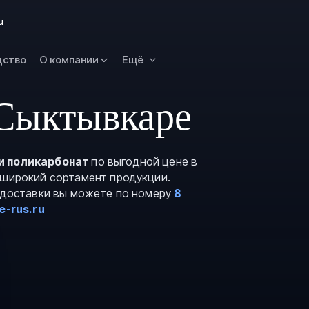
Новокузнецк
u
Омск
Орск
дство
О компании
Ещё
Петропавловск
Камчатский
 Сыктывкаре
Рязань
Самара
Саратов
и поликарбонат
по выгодной цене в
 широкий сортамент продукции.
Сургут
и доставки вы можете по номеру
8
Тольятти
e-rus.ru
Тула
Улан-Удэ
Уфа
Ханты-Мансийс