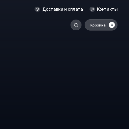
Новосибирск
Доставка и оплата
Контакты
Оренбург
Пермь
Корзина
0
-
Ростов-на-Дону
Салехард
Санкт-Петербург
Ставрополь
Сыктывкар
Томск
Тюмень
Уссурийск
Хабаровск
к
Челябинск