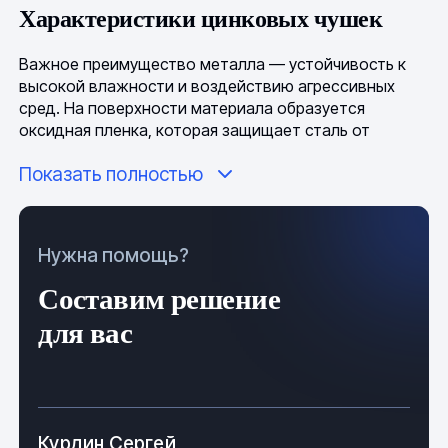
Характеристики цинковых чушек
Важное преимущество металла — устойчивость к
высокой влажности и воздействию агрессивных
сред. На поверхности материала образуется
оксидная пленка, которая защищает сталь от
коррозии. Чушки отливают из цинка
марок
Ц1
,
Ц2
,
Показать полностью
Ц3
,
ЦО
,
ЦВ
,
ЦВО
,
ЦОА
. Процентное соотношение
сурьмы, свинца, меди, олова и других примесей в
сплаве строго регламентировано. Важными
преимуществами металла признаны:
Нужна помощь?
прочность и долговечность;
Составим решение
устойчивость к внешнему воздействию;
для вас
легкость в обработке;
эстетичность;
Курдин Сергей