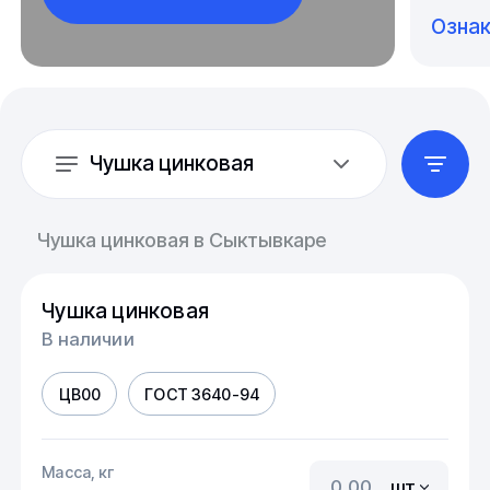
Озна
Чушка цинковая
Чушка цинковая в Сыктывкаре
Чушка цинковая
В наличии
ЦВ00
ГОСТ 3640-94
Масса, кг
шт