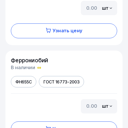
шт
Узнать цену
Феррониобий
В наличии
ФНб55С
ГОСТ 16773-2003
шт