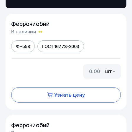
Феррониобий
В наличии
ФНб58
ГОСТ 16773-2003
шт
Узнать цену
Феррониобий