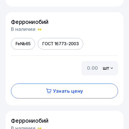
Феррониобий
В наличии
FeNb65
ГОСТ 16773-2003
шт
Узнать цену
Феррониобий
В наличии