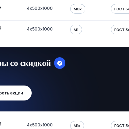
й
4х500х1000
М0к
ГОСТ 54
й
4х500х1000
М1
ГОСТ 54
ры со скидкой
реть акции
й
4х500х1000
М1к
ГОСТ 54