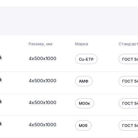
Размер, мм
Марка
Стандарт
й
4х500х1000
Cu-ETP
ГОСТ 54
й
4х500х1000
АМФ
ГОСТ 54
й
4х500х1000
М00к
ГОСТ 54
й
4х500х1000
М0б
ГОСТ 54