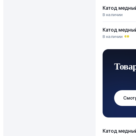
Катод медны
В наличии
Катод медны
В наличии
Това
Смот
Катод медны