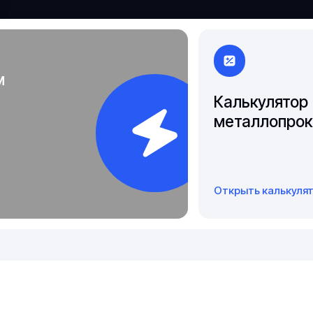
Чита
Якутск
м
Калькулятор
металлопрок
Открыть калькуля