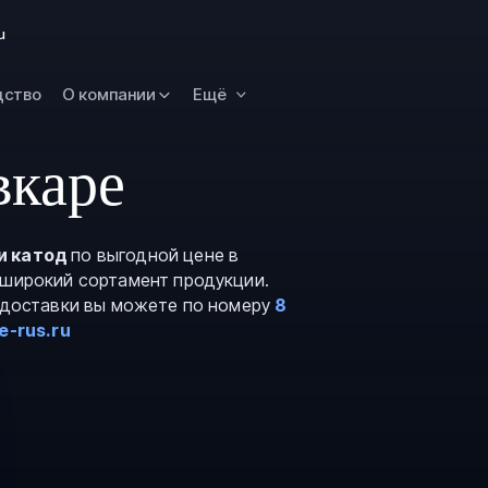
Новокузнецк
u
Омск
Орск
дство
О компании
Ещё
Петропавловск
Камчатский
вкаре
Рязань
Самара
Саратов
и катод
по выгодной цене в
 широкий сортамент продукции.
Сургут
и доставки вы можете по номеру
8
Тольятти
e-rus.ru
Тула
Улан-Удэ
Уфа
Ханты-Мансийс