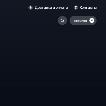
Новосибирск
Доставка и оплата
Контакты
Оренбург
Пермь
Корзина
0
-
Ростов-на-Дону
Салехард
Санкт-Петербург
Ставрополь
Сыктывкар
Томск
Тюмень
Уссурийск
Хабаровск
к
Челябинск