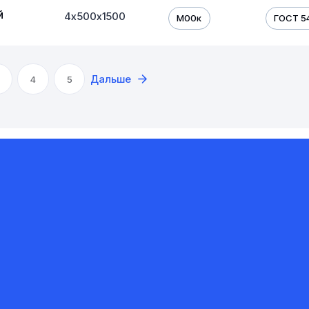
й
4х500х1500
М00к
ГОСТ 54
Дальше
4
5