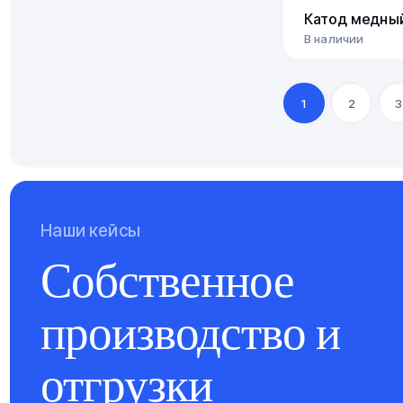
Катод медны
В наличии
1
2
3
Наши кейсы
Собственное
производство и
отгрузки