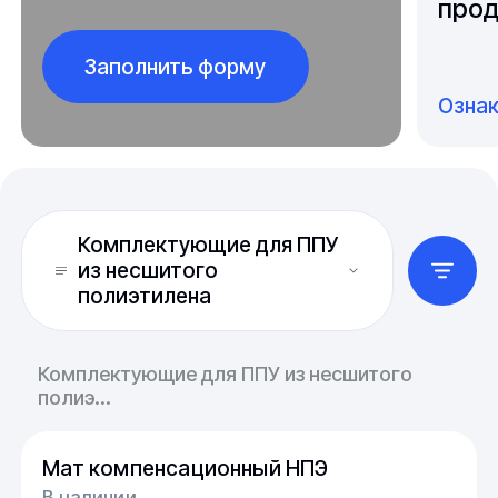
прод
Заполнить форму
Озна
Комплектующие для ППУ
из несшитого
полиэтилена
Комплектующие для ППУ из несшитого
полиэ...
Мат компенсационный НПЭ
В наличии