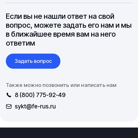
до 6 месяцев производства.
зарубежными партнерами, включая
вопросы связанные с документацией и
Если вы не нашли ответ на свой
международной логистикой.
вопрос, можете задать его нам и мы
в ближайшее время вам на него
ответим
Задать вопрос
Также можно позвонить или написать нам
8 (800) 775-92-49
sykt@fe-rus.ru