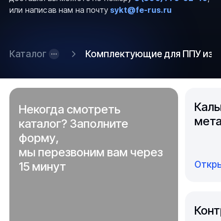
или написав нам на почту
sykt@fe-rus.ru
Каталог
Комплектующие для ППУ из 
Каль
Некогда смотреть
мета
каталог? Заполните
форму,
мы перезвоним вам через
Откры
15 минут
Конт