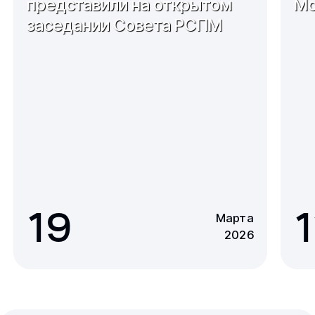
представили на открытом
Мо
заседании Совета РСПМ
19
1
Марта
2026