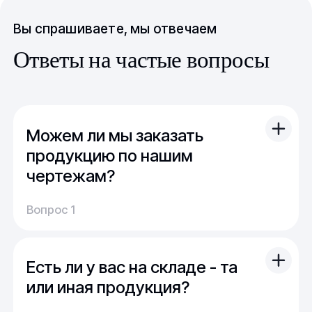
Вы спрашиваете, мы отвечаем
Ответы на частые вопросы
Можем ли мы заказать
продукцию по нашим
чертежам?
Вы можете отправить свой чертеж/проект
Вопрос 1
(в т.ч. примерный) с техническим заданием.
Обычно срок расчета стоимости и срока
производства - 1 день.
Есть ли у вас на складе - та
Мы можем изготовить для вас как мелкую
продукцию (метизы, точеные отводы,
или иная продукция?
детали), так и большие изделия