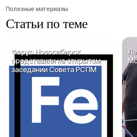
Полезные материалы
Статьи по теме
Ферус Новосибирск
Ле
представили на открытом
Мо
заседании Совета РСПМ