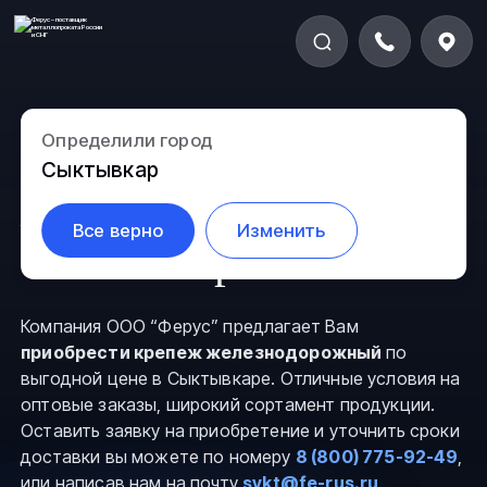
Определили город
Крепеж
Сыктывкар
железнодорожный в
Все верно
Изменить
Сыктывкаре
Компания ООО “Ферус” предлагает Вам
приобрести крепеж железнодорожный
по
выгодной цене в Сыктывкаре. Отличные условия на
оптовые заказы, широкий сортамент продукции.
Оставить заявку на приобретение и уточнить сроки
доставки вы можете по номеру
8 (800) 775-92-49
,
или написав нам на почту
sykt@fe-rus.ru