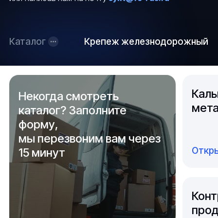
Каталог
Крепеж железнодорожный
Каль
Некогда смотреть
мета
каталог? Заполните
форму,
мы перезвоним вам через
Откры
15 минут
Конт
прод