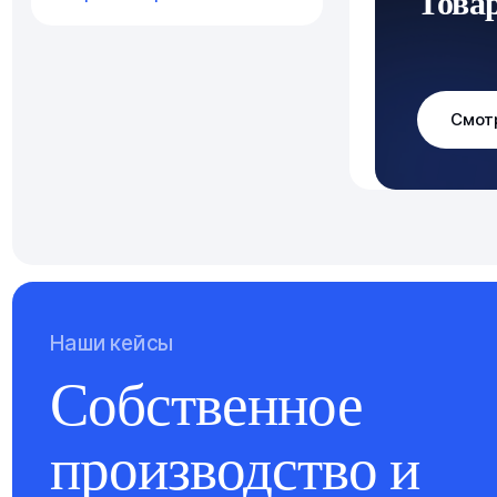
Това
Смот
Наши кейсы
Собственное
производство и