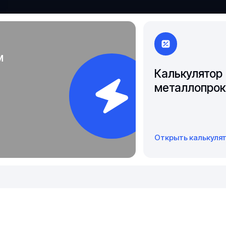
Чита
Якутск
м
Калькулятор
металлопрок
Открыть калькуля