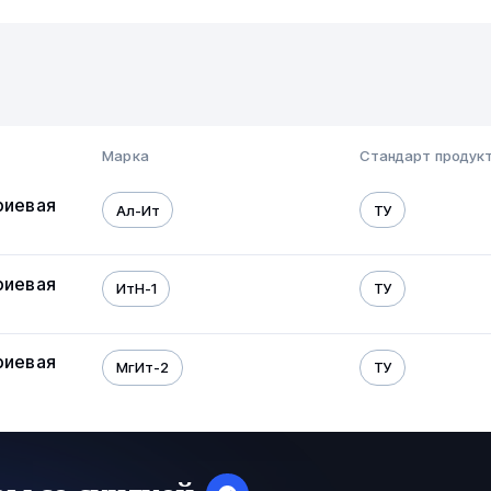
Марка
Стандарт продук
риевая
Ал-Ит
ТУ
риевая
ИтН-1
ТУ
риевая
МгИт-2
ТУ