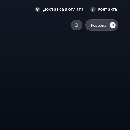
Новосибирск
Доставка и оплата
Контакты
Оренбург
Пермь
Корзина
0
-
Ростов-на-Дону
Салехард
Санкт-Петербург
Ставрополь
Сыктывкар
Томск
Тюмень
Уссурийск
Хабаровск
к
Челябинск