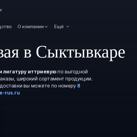
Новокузнецк
u
Омск
Орск
дство
О компании
Ещё
Петропавловск
Камчатский
вая в Сыктывкаре
Рязань
Самара
Саратов
и лигатуру иттриевую
по выгодной
заказы, широкий сортамент продукции.
Сургут
и доставки вы можете по номеру
8
Тольятти
e-rus.ru
Тула
Улан-Удэ
Уфа
Ханты-Мансийс