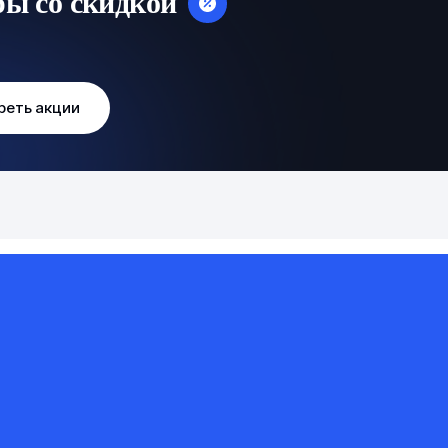
ры со скидкой
реть акции