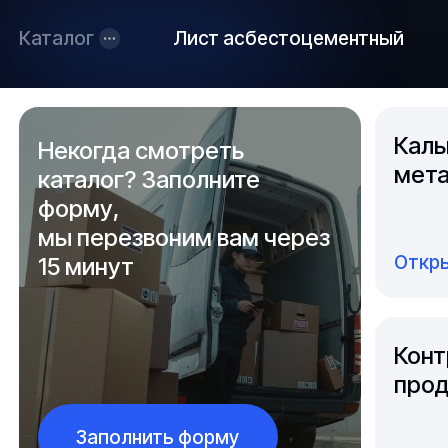
Каталог
Лист асбестоцементный
Каль
Некогда смотреть
мета
каталог? Заполните
форму,
мы перезвоним вам через
Откры
15 минут
Конт
прод
Заполнить форму