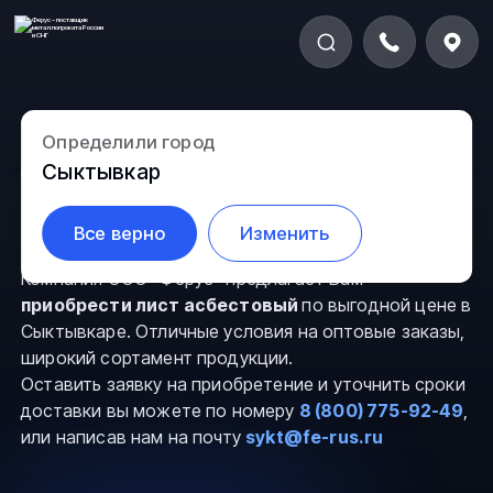
Определили город
Листы асбестовые в
Сыктывкар
Сыктывкаре
Все верно
Изменить
Компания ООО “Ферус” предлагает Вам
приобрести лист асбестовый
по выгодной цене в
Сыктывкаре. Отличные условия на оптовые заказы,
широкий сортамент продукции.
Оставить заявку на приобретение и уточнить сроки
доставки вы можете по номеру
8 (800) 775-92-49
,
или написав нам на почту
sykt@fe-rus.ru