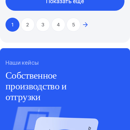
Показать еще
1
2
3
4
5
Наши кейсы
Собственное
производство и
отгрузки