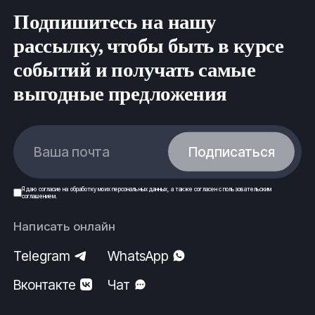
нормам безопасности и строго по государственным
Подпишитесь на нашу
стандартам (ГОСТ) и техническим условиям (ТУ).
ООО Ферус, г.Сыктывкар.
рассылку, чтобы быть в курсе
событий и получать самые
выгодные предложения
Ваша почта
Подписаться
Я даю
согласие
на обработку моих
персональных данных
, а также согласен с
пользовательским
соглашением
.
Написать онлайн
Telegram
WhatsApp
Вконтакте
Чат