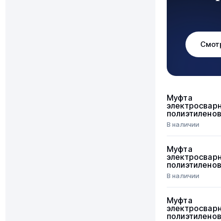
Смот
Муфта
электросвар
полиэтилено
В наличии
Муфта
электросвар
полиэтилено
В наличии
Муфта
электросвар
полиэтилено