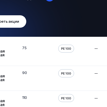
реть акции
75
—
PE 100
ная
вая
90
—
PE 100
ная
вая
110
—
PE 100
ная
вая