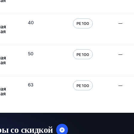
вая
40
—
PE 100
ная
вая
50
—
PE 100
ная
вая
63
—
PE 100
ная
вая
ры со скидкой