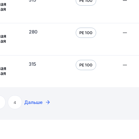
—
PE 100
ная
вая
280
—
PE 100
ная
вая
315
—
PE 100
ная
вая
Дальше
4