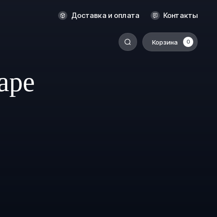
Новосибирск
Доставка и оплата
Контакты
Оренбург
Пермь
Корзина
0
-
Ростов-на-Дону
аре
Салехард
Санкт-Петербург
Ставрополь
Сыктывкар
Томск
Тюмень
Уссурийск
Хабаровск
к
Челябинск