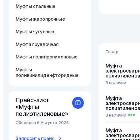
Муфты стальные
Муфты жаропрочные
Муфты чугунные
Муфта грувлочная
Товар
Муфты полипропиленовые
Муфта
Муфты
электросвар
поливинилиденфторидные
полиэтилено
В наличии
Муфта
Прайс-лист
электросвар
«Муфты
полиэтилено
полиэтиленовые»
В наличии
Обновлен 6 Августа 2026
Муфта
электросвар
Запросить прайс