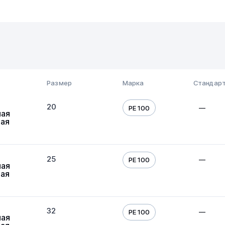
Размер
Марка
Стандарт
20
—
PE 100
ная
вая
25
—
PE 100
ная
вая
32
—
PE 100
ная