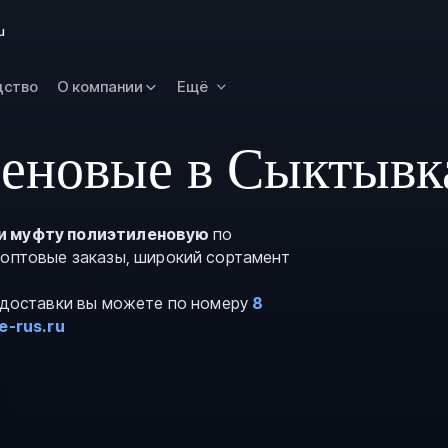
Новокузнецк
u
Омск
Орск
дство
О компании
Ещё
Петропавловск
Камчатский
еновые в Сыктывк
Рязань
Самара
Саратов
и муфту полиэтиленовую
по
 оптовые заказы, широкий сортамент
Сургут
Тольятти
и доставки вы можете по номеру
8
Тула
e-rus.ru
Улан-Удэ
Уфа
Ханты-Мансийс