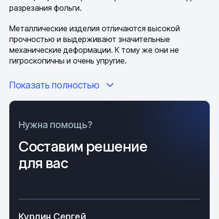
разрезания фольги.
Металлические изделия отличаются высокой
прочностью и выдерживают значительные
механические деформации. К тому же они не
гигроскопичны и очень упругие.
Различают несколько видов металлических изделий:
Показать полностью
тонкая круглой формы;
тонкая плоская в виде ленты (плющенка);
Нужна помощь?
Составим решение
плоская или круглая, свитая в спираль (т.н.
канитель);
для вас
мишурный вид, который получен с помощью
обкручивания шёлковой или полиэфирной нити
плющеной проволокой.
Курдин Сергей