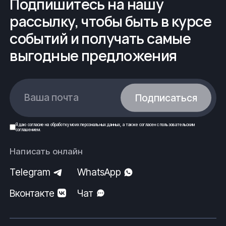
Подпишитесь на нашу
sykt@fe-rus.ru
рассылку, чтобы быть в курсе
Вся продукция выполнена согласно нормам
событий и получать самые
безопасности, государственным стандартам
(ГОСТ) и техническим условиям (ТУ).
выгодные предложения
ООО ФеРус, г.Сыктывкар.
Ваша почта
Подписаться
Я даю
согласие
на обработку моих
персональных данных
, а также согласен с
пользовательским
соглашением
.
Написать онлайн
Telegram
WhatsApp
Вконтакте
Чат