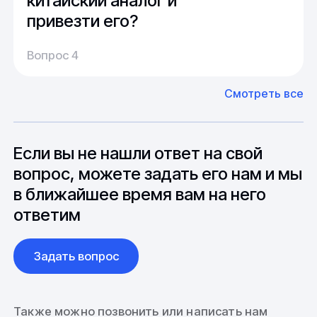
китайский аналог и
привезти его?
Производство:
Среднее время производства составляет
У нас большой опыт поставок из Европы и
Вопрос 4
20-25 дней, но в зависимости от различных
Азии. Через наших партнеров мы сможем
факторов, таких как наличие материалов,
доставить импортные материалы и
Смотреть все
может быть сокращен до 1 недели.
оборудование. Мы знакомы с
Особо "cложные" товары могут требовать
особенностями взаимодействия с
до 6 месяцев производства.
зарубежными партнерами, включая
вопросы связанные с документацией и
Если вы не нашли ответ на свой
международной логистикой.
вопрос, можете задать его нам и мы
в ближайшее время вам на него
ответим
Задать вопрос
Также можно позвонить или написать нам