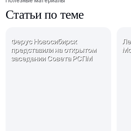
Полезные материалы
Статьи по теме
Ферус Новосибирск
Ле
представили на открытом
Мо
заседании Совета РСПМ