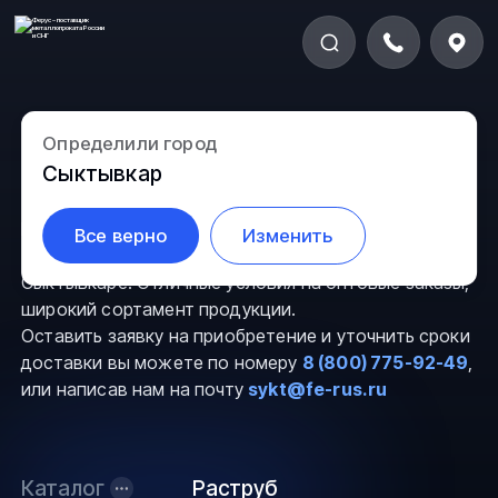
Определили город
Раструб в Сыктывкаре
Сыктывкар
Компания ООО “Ферус” предлагает Вам
Все верно
Изменить
приобрести раструб
по выгодной цене в
Сыктывкаре. Отличные условия на оптовые заказы,
широкий сортамент продукции.
Оставить заявку на приобретение и уточнить сроки
доставки вы можете по номеру
8 (800) 775-92-49
,
или написав нам на почту
sykt@fe-rus.ru
Каталог
Раструб