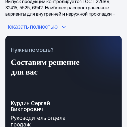
Выпуск продукции контролируется ГОСТ 22689,
32415, 5525, 6942. Наиболее распространенные
варианты для внутренней и наружной прокладки –
50, 100 и 110 мм.
Показать полностью
Разновидности раструбного
соединения
Нужна помощь?
Все раструбные трубы соединяются по единому
принципу – гладкий торец одного изделия
Составим решение
вставляется в расширенную часть конструкции
для вас
другого. Элементы устанавливаются против
направления потока, применяются для напорных и
безнапорных трубопроводов. Монтаж
осуществляется без применения инструментов. Для
достижения дополнительной гидроизоляции, в
Курдин Сергей
зависимости от материала, используются различные
Викторович
методы.
Руководитель отдела
В современных канализационных системах чаще
продаж