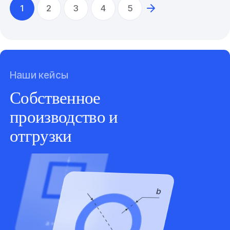
1
2
3
4
5
Наши кейсы
Собственное
производство и
отгрузки