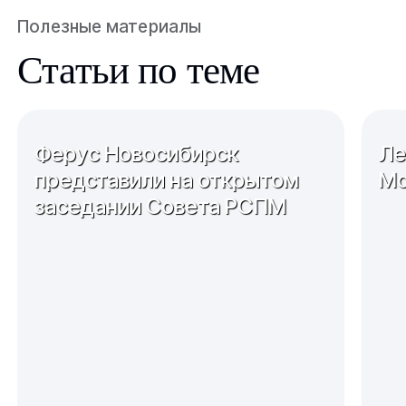
Полезные материалы
Статьи по теме
Ферус Новосибирск
Ле
представили на открытом
Мо
заседании Совета РСПМ