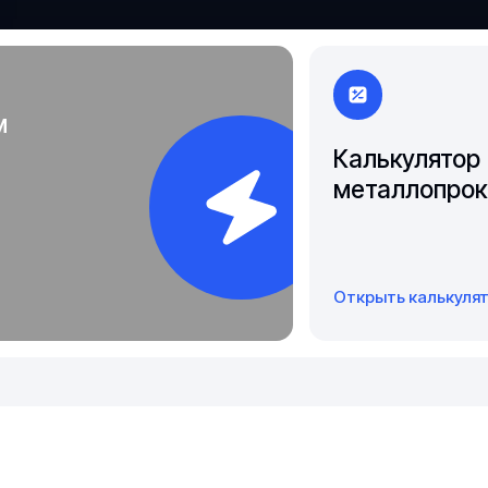
Чита
Якутск
м
Калькулятор
металлопрок
Открыть калькуля