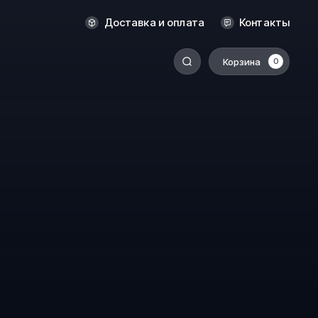
Новосибирск
Доставка и оплата
Контакты
Оренбург
Пермь
Корзина
0
-
Ростов-на-Дону
Салехард
Санкт-Петербург
Ставрополь
Сыктывкар
Томск
Тюмень
Уссурийск
Хабаровск
к
Челябинск