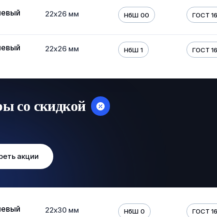
иевый
22х26 мм
НбШ 00
ГОСТ 16
иевый
22х26 мм
НбШ 1
ГОСТ 16
ры со скидкой
реть акции
иевый
22х30 мм
НбШ 0
ГОСТ 16