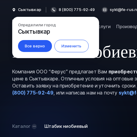
Сыктывкар
8 (800) 775-92-49
sykt@fe-rus.r
Определили город
Каталог
Услуги
Произво
Сыктывкар
Штабик ниобиев
Все верно
Изменить
Компания ООО “Ферус” предлагает Вам
приобрест
цене в Сыктывкаре. Отличные условия на оптовые 
Оставить заявку на приобретение и уточнить срок
(800) 775-92-49
, или написав нам на почту
sykt@f
Каталог
Штабик ниобиевый