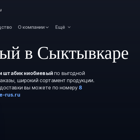
Новокузнецк
u
Омск
Орск
дство
О компании
Ещё
Петропавловск
Камчатский
ый в Сыктывкаре
Рязань
Самара
Саратов
и штабик ниобиевый
по выгодной
заказы, широкий сортамент продукции.
Сургут
и доставки вы можете по номеру
8
Тольятти
e-rus.ru
Тула
Улан-Удэ
Уфа
Ханты-Мансийс