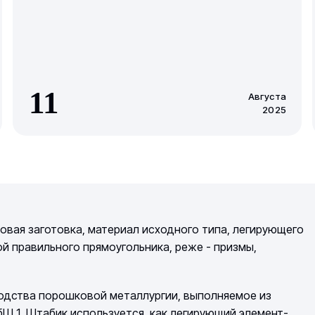
11
Августа
2025
овая заготовка, материал исходного типа, легирующего
 правильного прямоугольника, реже - призмы,
водства порошковой металлургии, выполняемое из
бШ 1. Штабик используется, как легирующий элемент-