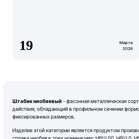
19
Марта
2026
Штабик ниобиевый
- фасонная металлическая сорт
действия, обладающий в профильном сечении формой
фиксированных размеров.
Изделие этой категории является продуктом произ
сплава ниобия в трех номинациях: НбШ 00, НбШ 0, Н