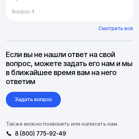
Производство:
Среднее время производства составляет
У нас большой опыт поставок из Европы и
Вопрос 4
20-25 дней, но в зависимости от различных
Азии. Через наших партнеров мы сможем
факторов, таких как наличие материалов,
доставить импортные материалы и
Смотреть все
может быть сокращен до 1 недели.
оборудование. Мы знакомы с
Особо "cложные" товары могут требовать
особенностями взаимодействия с
до 6 месяцев производства.
зарубежными партнерами, включая
вопросы связанные с документацией и
Если вы не нашли ответ на свой
международной логистикой.
вопрос, можете задать его нам и мы
в ближайшее время вам на него
ответим
Задать вопрос
Также можно позвонить или написать нам
8 (800) 775-92-49