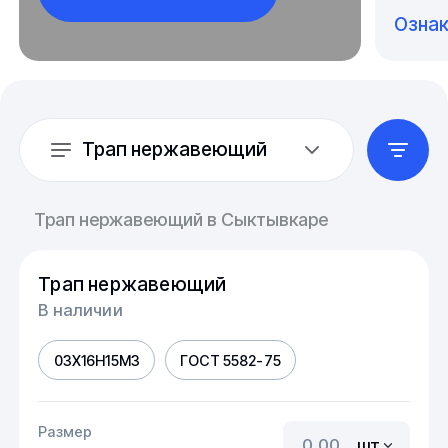
Озна
Трап нержавеющий
Трап нержавеющий в Сыктывкаре
Трап нержавеющий
В наличии
03Х16Н15М3
ГОСТ 5582-75
Размер
шт