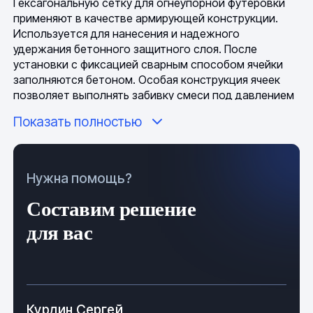
Гексагональную сетку для огнеупорной футеровки
применяют в качестве армирующей конструкции.
Используется для нанесения и надежного
удержания бетонного защитного слоя. После
установки с фиксацией сварным способом ячейки
заполняются бетоном. Особая конструкция ячеек
позволяет выполнять забивку смеси под давлением
и с помощью вибрационных уплотнителей без
Показать полностью
смещения граней стенок. С помощью сетки
проводится футеровка:
Промышленных котлов и шиберных заслонок.
Нужна помощь?
Печей для плавки металла и обжига готовой
Составим решение
продукции.
для вас
Вид, технология проведения монтажа, толщина слоя
и марка бетонной смеси подбираются на основании
инженерных расчетов с учетом специфики
эксплуатации нагревательного оборудования.
Курдин Сергей