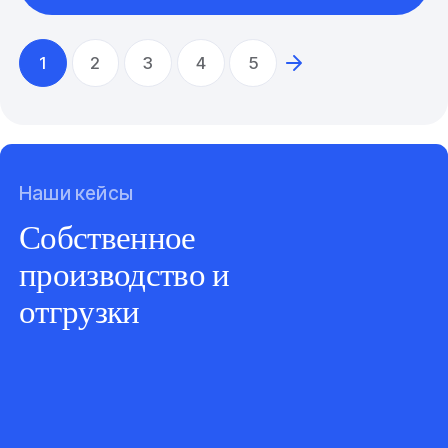
1
2
3
4
5
Наши кейсы
Собственное
производство и
отгрузки