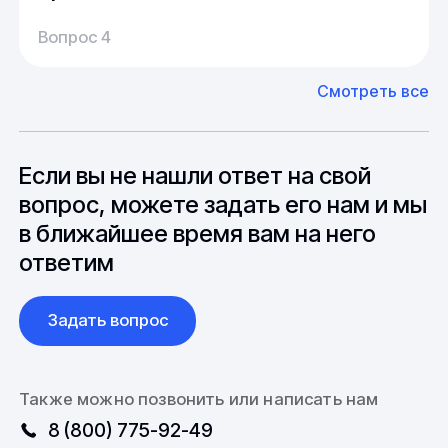
Производство:
Среднее время производства составляет
У нас большой опыт поставок из Европы и
Вопрос 4
20-25 дней, но в зависимости от различных
Азии. Через наших партнеров мы сможем
факторов, таких как наличие материалов,
доставить импортные материалы и
Смотреть все
может быть сокращен до 1 недели.
оборудование. Мы знакомы с
Особо "cложные" товары могут требовать
особенностями взаимодействия с
до 6 месяцев производства.
зарубежными партнерами, включая
вопросы связанные с документацией и
Если вы не нашли ответ на свой
международной логистикой.
вопрос, можете задать его нам и мы
в ближайшее время вам на него
ответим
Задать вопрос
Также можно позвонить или написать нам
8 (800) 775-92-49