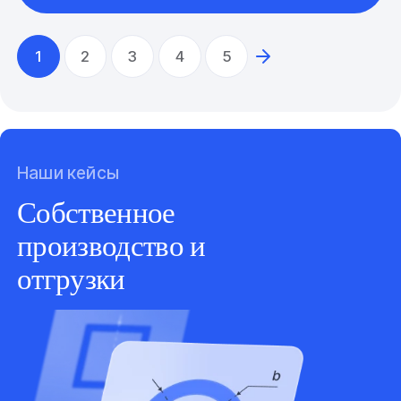
1
2
3
4
5
Наши кейсы
Собственное
производство и
отгрузки