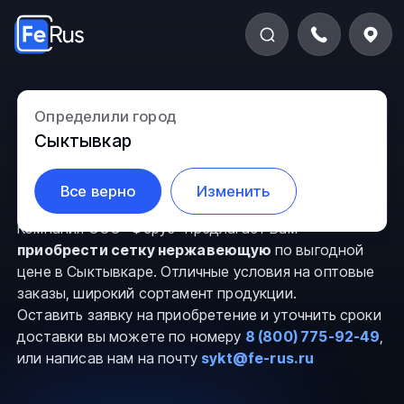
Определили город
Сетка нержавеющая в
Сыктывкар
Сыктывкаре
Все верно
Изменить
Компания ООО “Ферус” предлагает Вам
приобрести сетку нержавеющую
по выгодной
цене в Сыктывкаре. Отличные условия на оптовые
заказы, широкий сортамент продукции.
Оставить заявку на приобретение и уточнить сроки
доставки вы можете по номеру
8 (800) 775-92-49
,
или написав нам на почту
sykt@fe-rus.ru