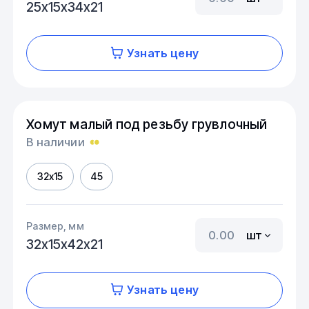
25х15х34х21
Узнать цену
Хомут малый под резьбу грувлочный
В наличии
32х15
45
Размер, мм
шт
32х15х42х21
Узнать цену