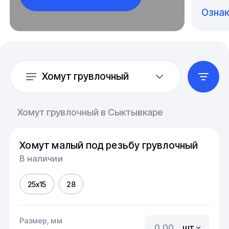
Озна
Хомут грувлочный
Хомут грувлочный в Сыктывкаре
Хомут малый под резьбу грувлочный
В наличии
25х15
28
Размер, мм
шт