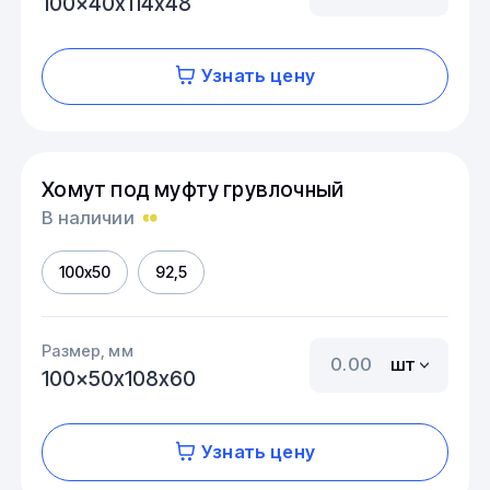
100x40х114х48
Узнать цену
Хомут под муфту грувлочный
В наличии
100x50
92,5
Размер, мм
шт
100x50х108х60
Узнать цену