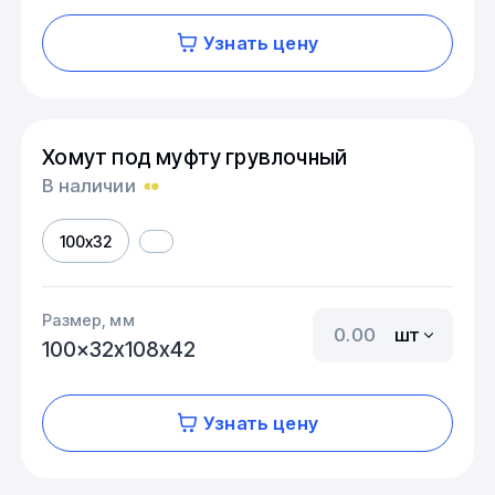
Узнать цену
Хомут под муфту грувлочный
В наличии
100x32
Размер, мм
шт
100x32х108х42
Узнать цену