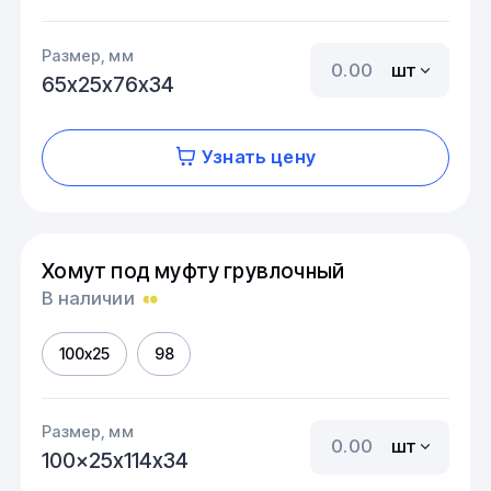
Размер, мм
шт
65х25х76х34
Узнать цену
Хомут под муфту грувлочный
В наличии
100x25
98
Размер, мм
шт
100x25х114х34