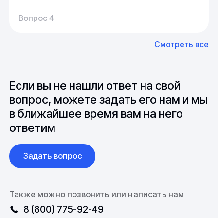
Производство:
Среднее время производства составляет
У нас большой опыт поставок из Европы и
Вопрос 4
20-25 дней, но в зависимости от различных
Азии. Через наших партнеров мы сможем
факторов, таких как наличие материалов,
доставить импортные материалы и
Смотреть все
может быть сокращен до 1 недели.
оборудование. Мы знакомы с
Особо "cложные" товары могут требовать
особенностями взаимодействия с
до 6 месяцев производства.
зарубежными партнерами, включая
вопросы связанные с документацией и
Если вы не нашли ответ на свой
международной логистикой.
вопрос, можете задать его нам и мы
в ближайшее время вам на него
ответим
Задать вопрос
Также можно позвонить или написать нам
8 (800) 775-92-49